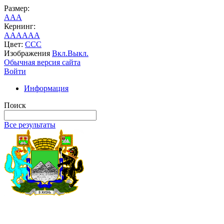
Размер:
A
A
A
Кернинг:
AA
AA
AA
Цвет:
C
C
C
Изображения
Вкл.
Выкл.
Обычная версия сайта
Войти
Информация
Поиск
Все результаты