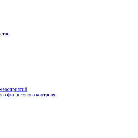
ество
 мероприятий
го финансового контроля