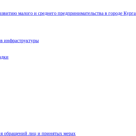
звитию малого и среднего предпринимательства в городе Курга
ов инфраструктуры
адки
ия обращений лиц и принятых мерах