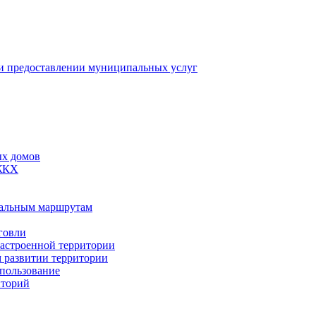
 предоставлении муниципальных услуг
ых домов
 ЖКХ
пальным маршрутам
говли
застроенной территории
м развитии территории
спользование
иторий