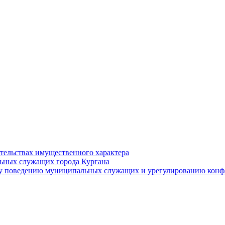
ательствах имущественного характера
ьных служащих города Кургана
у поведению муниципальных служащих и урегулированию конфл