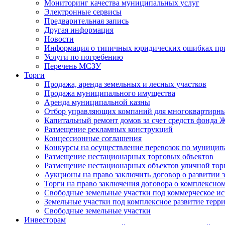
Мониторинг качества муниципальных услуг
Электронные сервисы
Предварительная запись
Другая информация
Новости
Информация о типичных юридических ошибках при
Услуги по погребению
Перечень МСЗУ
Торги
Продажа, аренда земельных и лесных участков
Продажа муниципального имущества
Аренда муниципальной казны
Отбор управляющих компаний для многоквартирн
Капитальный ремонт домов за счет средств фонда
Размещение рекламных конструкций
Концессионные соглашения
Конкурсы на осуществление перевозок по муници
Размещение нестационарных торговых объектов
Размещение нестационарных объектов уличной тор
Аукционы на право заключить договор о развитии 
Торги на право заключения договора о комплексно
Свободные земельные участки под коммерческое и
Земельные участки под комплексное развитие терр
Свободные земельные участки
Инвесторам