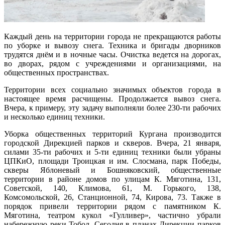
Каждый день на территории города не прекращаются работы
по уборке и вывозу снега. Техника и бригады дворников
трудятся днём и в ночные часы. Очистка ведется на дорогах,
во дворах, рядом с учреждениями и организациями, на
общественных пространствах.
Территории всех социально значимых объектов города в
настоящее время расчищены. Продолжается вывоз снега.
Вчера, к примеру, эту задачу выполняли более 230-ти рабочих
и несколько единиц техники.
Уборка общественных территорий Кургана производится
городской Дирекцией парков и скверов. Вчера, 21 января,
силами 35-ти рабочих и 5-ти единиц техники были убраны
ЦПКиО, площади Троицкая и им. Слосмана, парк Победы,
скверы Яблоневый и Бошняковский, общественные
территории в районе домов по улицам К. Мяготина, 131,
Советской, 140, Климова, 61, М. Горького, 138,
Комсомольской, 26, Станционной, 74, Кирова, 73. Также в
порядок привели территории рядом с памятником К.
Мяготина, театром кукол «Гулливер», частично убрали
набережную реки Тобол. Сегодня в планах Дирекции парков