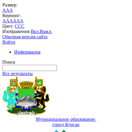
Размер:
A
A
A
Кернинг:
AA
AA
AA
Цвет:
C
C
C
Изображения
Вкл.
Выкл.
Обычная версия сайта
Войти
Информация
Поиск
Все результаты
Муниципальное образование
город Курган