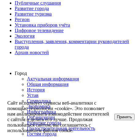
Публичные слушания
Развитие города
Развитие туризма
Регион
Установка приборов учёта
Цифровое телевидение
Экология
Выступления, заявления, комментарии руководителей
города
Архив новостей
Город
Актуальная информация
Общая информация
История
Устав
Символика
Сайт использует сервисы веб-аналитики с
Экономика
помощью технологии «cookie». Это позволяет
Инфографика
нам анализировать взаимодействие посетителей
Принять
Организации
с сайтом и делать его лучше. Продолжая
Развитие города
пользоваться сайтом, вы соглашаетесь с
Градостроительная деятельность
использованием файлов cookie.
Гостям города