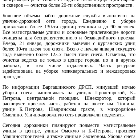
и скверов — очистка более 20-ти общественных пространств.
Большие объемы работ дорожные службы выполняют на
улично-дорожной сети города. Ежедневно к уборке
привлекают более 130-ти единиц техники и до 90 человек.
Все магистральные улицы и основные прилегающие дороги
очищены для беспрепятственного и безаварийного проезда.
Вчера, 21 января, дорожники вывезли с курганских улиц
более 10-ти тысяч тон снега. Всего с начала января текущего
года вывезено более 123-х тысяч тонн снега. Отметим, что
очистка ведется не только в центре города, но и в других
районах, в том числе отдаленных. Часть ресурсов
задействована на уборке межквартальных и междворовых
проездов.
По информации Варгашинского ДРСП, минувшей ночью
уборка снега выполнялась на улицах Пролетарской, Б.-
Петрова, центральной площади. Шнекоротор, который
расширяет проезжу часть, работал на шоссе им. Тюнина,
улице Б.-Петрова, Шадринском тракте, в микрорайоне
Смолино. Улично-дорожную сеть продолжали подметать.
Сегодня дорожники планируют подмести магистральные
улицы в центре, улицы Омскую и Б.-Петрова, проспект
Машиностроителей, а также улицы в Заозерном. Уборка снега