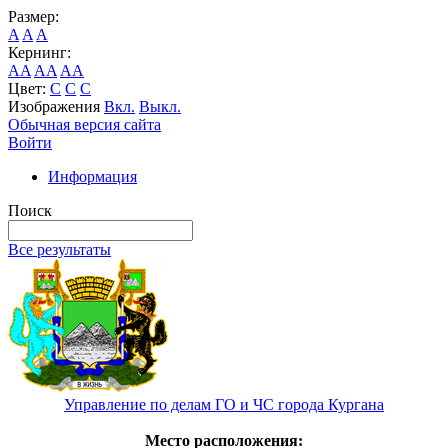
Размер:
A
A
A
Кернинг:
AA
AA
AA
Цвет:
C
C
C
Изображения
Вкл.
Выкл.
Обычная версия сайта
Войти
Информация
Поиск
Все результаты
Управление по делам ГО и ЧС города Кургана
Место расположения: