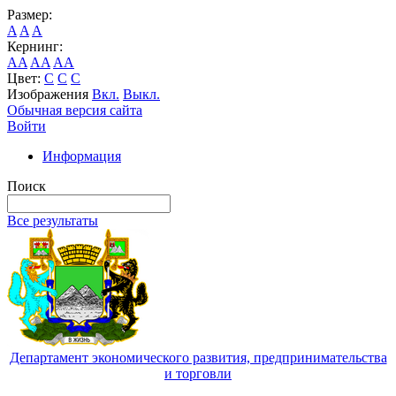
Размер:
A
A
A
Кернинг:
AA
AA
AA
Цвет:
C
C
C
Изображения
Вкл.
Выкл.
Обычная версия сайта
Войти
Информация
Поиск
Все результаты
Департамент экономического развития, предпринимательства
и торговли