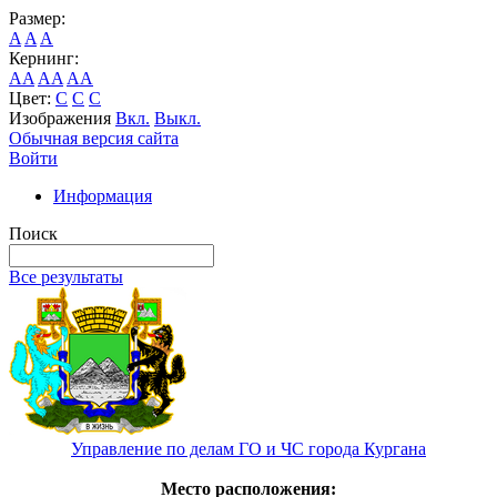
Размер:
A
A
A
Кернинг:
AA
AA
AA
Цвет:
C
C
C
Изображения
Вкл.
Выкл.
Обычная версия сайта
Войти
Информация
Поиск
Все результаты
Управление по делам ГО и ЧС города Кургана
Место расположения: