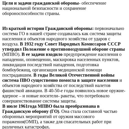
Цели и задачи гражданской обороны-
обеспечение
национальной безопасности и сохранение
обороноспособности страны.
Из краткой истории Гражданской обороны:
первоначально
система ГО в нашей стране создавалась как система защиты
населения и объектов народного хозяйства от ударов с
воздуха.
В 1932 году Совет Народных Комиссаров СССР
утвердил Положение о противовоздушной обороне страны
(МПВО).
В ее задачи входило
предупреждение населения о
нападении, оповещении, маскировка населенных пунктов,
ликвидация последствий нападения, подготовка
бомбоубежищ, организация медицинской помощи
пострадавшим.
В годы Великой Отечественной войны
система ПВО
существенно помогла в защите населения
и
объектов народного хозяйства от последствий налетов
фашисткой авиации. В 40-50-е годы появилось новое оружие-
ядерное – и новые носители- ракеты, что потребовало
совершенствование системы защиты.
В июле 1961года МПВО была преобразована в
Гражданскую оборону (ГО)
. Она стала составной частью
оборонных мероприятий от оружия массового
поражения(ОМП), а также для спасательных работ при
различных катастрофах.