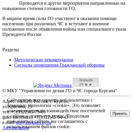
Проводятся и другие мероприятия направленные на
повышение степени готовности ГО.
В мирное время силы ГО участвуют в оказании помощи
населению при различных ЧС и вступают в военное
положение после объявления войны или специального указа
Президента России
Разделы
Методические рекомендации
Сигналы оповещения Гражданской обороны
© МКУ "Управление по делам ГО и ЧС города Кургана"
Сайт использует сервисы веб-аналитики с
Адрес: 640020, Россия, г. Курган,
помощью технологии «cookie». Это позволяет
ул.Красина, 29.
нам анализировать взаимодействие посетителей
тел. +7(3522)45-75-69
Принять
с сайтом и делать его лучше. Продолжая
факс (автомат.) +7(3522)45-64-43
пользоваться сайтом, вы соглашаетесь с
e-mail:
go@kurgan-city.ru
использованием файлов cookie.
Авторизация