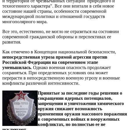
и территорий от чрезвычайных ситуаций природного и
техногенного характера". Все они впитали в себя новое
состояние нашей страны, особенности современной
международной политики и отношений государств
многополярного мира.
Все это, естественно, не могло не отразиться на состоянии
современной гражданской обороны и перспективах ее
развития.
Как отмечено в Концепции национальной безопасности,
непосредственная угроза прямой агрессии против
Российской Федерации на современном этапе
уменьшилась
. Однако военная опасность продолжает
сохраняться. При определенных условиях она может
перерасти в непосредственную военную угрозу и военные
конфликты различной интенсивности.
Принятые за последние годы решения о
сокращении ядерных потенциалов,
запрещении и уничтожении химического
оружия снижают возможность
применения оружия массового поражения
в современных войнах и вооруженных
конфликтах, но полностью ее не
исключают.