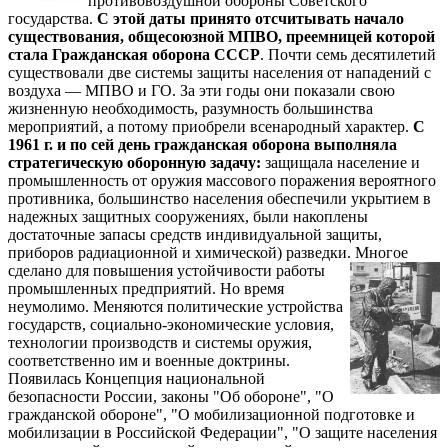
противовоздушной обороны Советского
государства.
С этой даты принято отсчитывать начало
существования, общесоюзной МПВО, преемницей которой
стала Гражданская оборона СССР
. Почти семь десятилетий
существовали две системы защиты населения от нападений с
воздуха — МПВО и ГО. За эти годы они показали свою
жизненную необходимость, разумность большинства
мероприятий, а потому приобрели всенародный характер.
С
1961 г. и по сей день гражданская оборона выполняла
стратегическую оборонную задачу:
защищала население и
промышленность от оружия массового поражения вероятного
противника, большинство населения обеспечили укрытием в
надежных защитных сооружениях, были накоплены
достаточные запасы средств индивидуальной защиты,
приборов радиационной и химической) разведки. Многое
сделано для повышения
устойчивости работы
промышленных предприятий. Но время
неумолимо. Меняются политические устройства
государств, социально-экономические условия,
технологии производств и системы оружия,
соответственно им и военные доктрины.
Появилась Концепция национальной
безопасности России, законы "Об обороне", "О
гражданской обороне", "О мобилизационной подготовке и
мобилизации в Российской Федерации", "О защите населения