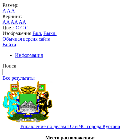
Размер:
A
A
A
Кернинг:
AA
AA
AA
Цвет:
C
C
C
Изображения
Вкл.
Выкл.
Обычная версия сайта
Войти
Информация
Поиск
Все результаты
Управление по делам ГО и ЧС города Кургана
Место расположения: