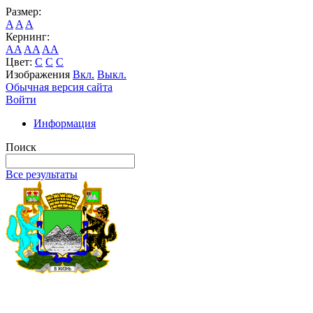
Размер:
A
A
A
Кернинг:
AA
AA
AA
Цвет:
C
C
C
Изображения
Вкл.
Выкл.
Обычная версия сайта
Войти
Информация
Поиск
Все результаты