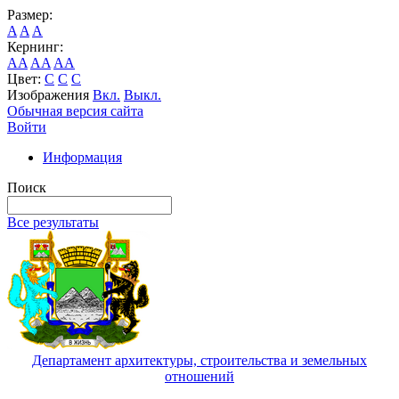
Размер:
A
A
A
Кернинг:
AA
AA
AA
Цвет:
C
C
C
Изображения
Вкл.
Выкл.
Обычная версия сайта
Войти
Информация
Поиск
Все результаты
Департамент архитектуры, строительства и земельных
отношений