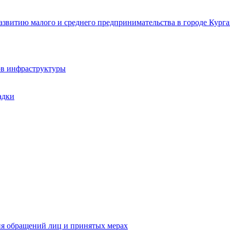
звитию малого и среднего предпринимательства в городе Курга
ов инфраструктуры
адки
ия обращений лиц и принятых мерах