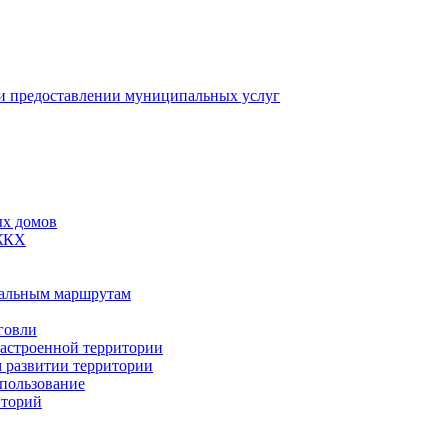
 предоставлении муниципальных услуг
ых домов
 ЖКХ
пальным маршрутам
говли
застроенной территории
м развитии территории
спользование
иторий