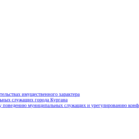
ательствах имущественного характера
ьных служащих города Кургана
у поведению муниципальных служащих и урегулированию конфл