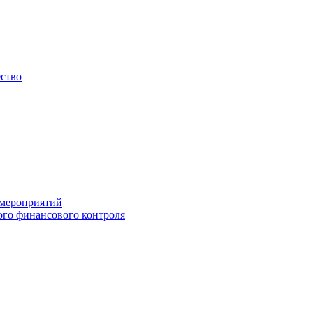
ество
 мероприятий
го финансового контроля