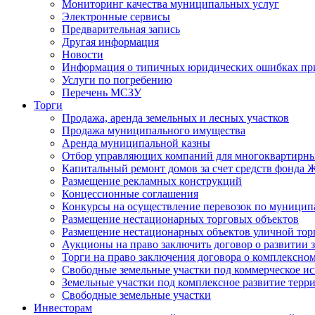
Мониторинг качества муниципальных услуг
Электронные сервисы
Предварительная запись
Другая информация
Новости
Информация о типичных юридических ошибках при
Услуги по погребению
Перечень МСЗУ
Торги
Продажа, аренда земельных и лесных участков
Продажа муниципального имущества
Аренда муниципальной казны
Отбор управляющих компаний для многоквартирн
Капитальный ремонт домов за счет средств фонда
Размещение рекламных конструкций
Концессионные соглашения
Конкурсы на осуществление перевозок по муници
Размещение нестационарных торговых объектов
Размещение нестационарных объектов уличной тор
Аукционы на право заключить договор о развитии 
Торги на право заключения договора о комплексно
Свободные земельные участки под коммерческое и
Земельные участки под комплексное развитие терр
Свободные земельные участки
Инвесторам