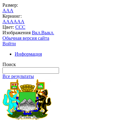
Размер:
A
A
A
Кернинг:
AA
AA
AA
Цвет:
C
C
C
Изображения
Вкл.
Выкл.
Обычная версия сайта
Войти
Информация
Поиск
Все результаты