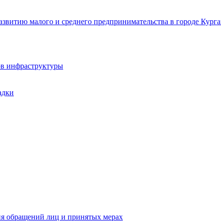
звитию малого и среднего предпринимательства в городе Курга
ов инфраструктуры
адки
ия обращений лиц и принятых мерах