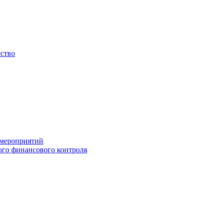
ество
 мероприятий
го финансового контроля