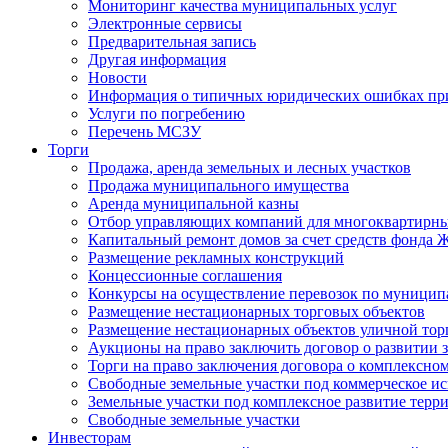
Мониторинг качества муниципальных услуг
Электронные сервисы
Предварительная запись
Другая информация
Новости
Информация о типичных юридических ошибках при
Услуги по погребению
Перечень МСЗУ
Торги
Продажа, аренда земельных и лесных участков
Продажа муниципального имущества
Аренда муниципальной казны
Отбор управляющих компаний для многоквартирн
Капитальный ремонт домов за счет средств фонда
Размещение рекламных конструкций
Концессионные соглашения
Конкурсы на осуществление перевозок по муници
Размещение нестационарных торговых объектов
Размещение нестационарных объектов уличной тор
Аукционы на право заключить договор о развитии 
Торги на право заключения договора о комплексно
Свободные земельные участки под коммерческое и
Земельные участки под комплексное развитие терр
Свободные земельные участки
Инвесторам