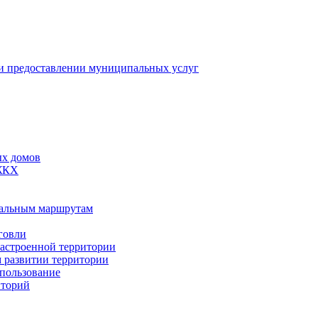
 предоставлении муниципальных услуг
ых домов
 ЖКХ
пальным маршрутам
говли
застроенной территории
м развитии территории
спользование
иторий