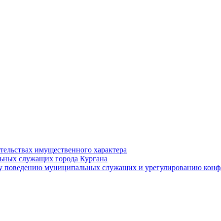
ательствах имущественного характера
ьных служащих города Кургана
у поведению муниципальных служащих и урегулированию конфл