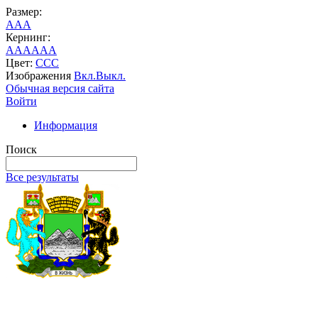
Размер:
A
A
A
Кернинг:
AA
AA
AA
Цвет:
C
C
C
Изображения
Вкл.
Выкл.
Обычная версия сайта
Войти
Информация
Поиск
Все результаты