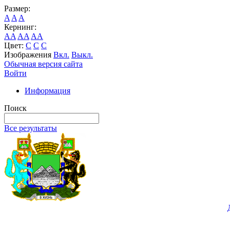
Размер:
A
A
A
Кернинг:
AA
AA
AA
Цвет:
C
C
C
Изображения
Вкл.
Выкл.
Обычная версия сайта
Войти
Информация
Поиск
Все результаты