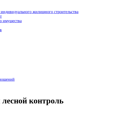
я индивидуального жилищного строительства
т
о имущества
в
тношений
лесной контроль