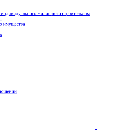
я индивидуального жилищного строительства
т
о имущества
в
тношений