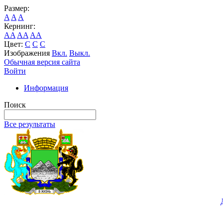
Размер:
A
A
A
Кернинг:
AA
AA
AA
Цвет:
C
C
C
Изображения
Вкл.
Выкл.
Обычная версия сайта
Войти
Информация
Поиск
Все результаты