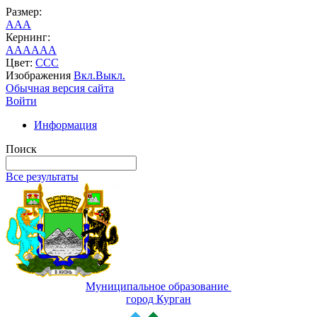
Размер:
A
A
A
Кернинг:
AA
AA
AA
Цвет:
C
C
C
Изображения
Вкл.
Выкл.
Обычная версия сайта
Войти
Информация
Поиск
Все результаты
Муниципальное образование
город Курган