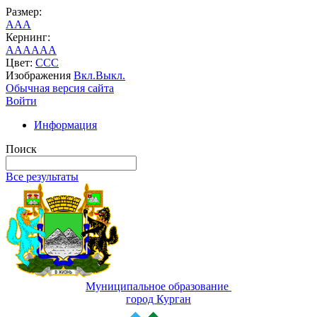
Размер:
A
A
A
Кернинг:
AA
AA
AA
Цвет:
C
C
C
Изображения
Вкл.
Выкл.
Обычная версия сайта
Войти
Информация
Поиск
Все результаты
Муниципальное образование
город Курган