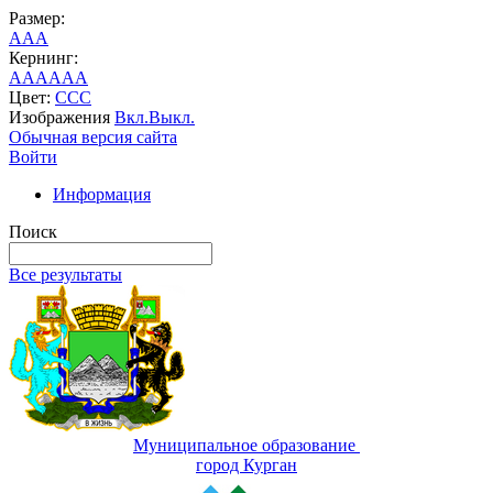
Размер:
A
A
A
Кернинг:
AA
AA
AA
Цвет:
C
C
C
Изображения
Вкл.
Выкл.
Обычная версия сайта
Войти
Информация
Поиск
Все результаты
Муниципальное образование
город Курган