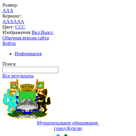
Размер:
A
A
A
Кернинг:
AA
AA
AA
Цвет:
C
C
C
Изображения
Вкл.
Выкл.
Обычная версия сайта
Войти
Информация
Поиск
Все результаты
Муниципальное образование
город Курган