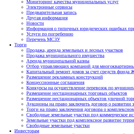
Мониторинг качества муниципальных услуг
Электронные сервисы
Предварительная запись
Другая информация
Новости
Информация о типичных юридических ошибках при
Услуги по погребению
Перечень МСЗУ
Торги
Продажа, аренда земельных и лесных участков
Продажа муниципального имущества
Аренда муниципальной казны
Отбор управляющих компаний для многоквартирн
Капитальный ремонт домов за счет средств фонда
Размещение рекламных конструкций
Концессионные соглашения
Конкурсы на осуществление перевозок по муници
Размещение нестационарных торговых объектов
Размещение нестационарных объектов уличной тор
Аукционы на право заключить договор о развитии 
Торги на право заключения договора о комплексно
Свободные земельные участки под коммерческое и
Земельные участки под комплексное развитие терр
Свободные земельные участки
Инвесторам