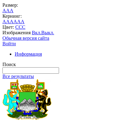
Размер:
A
A
A
Кернинг:
AA
AA
AA
Цвет:
C
C
C
Изображения
Вкл.
Выкл.
Обычная версия сайта
Войти
Информация
Поиск
Все результаты