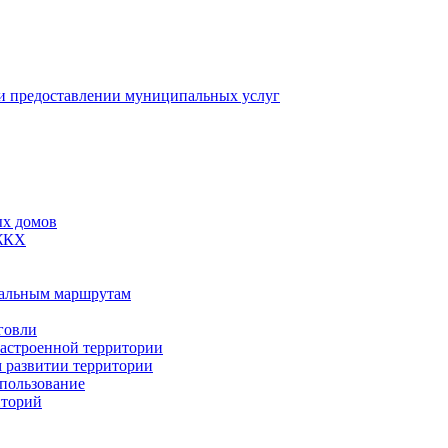
 предоставлении муниципальных услуг
ых домов
 ЖКХ
пальным маршрутам
говли
застроенной территории
м развитии территории
спользование
иторий