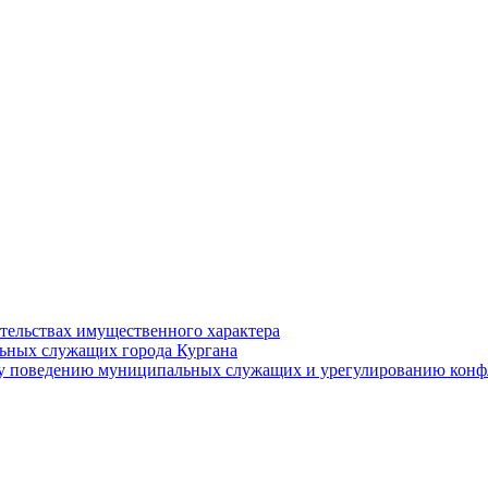
ательствах имущественного характера
ьных служащих города Кургана
у поведению муниципальных служащих и урегулированию конфл