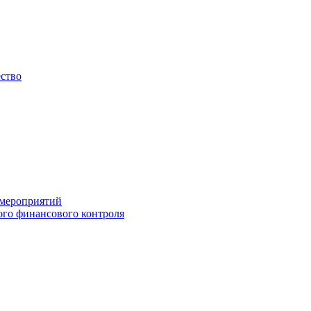
ество
 мероприятий
го финансового контроля