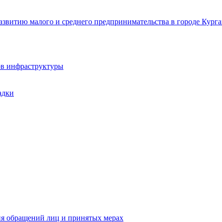
звитию малого и среднего предпринимательства в городе Курга
ов инфраструктуры
адки
ия обращений лиц и принятых мерах