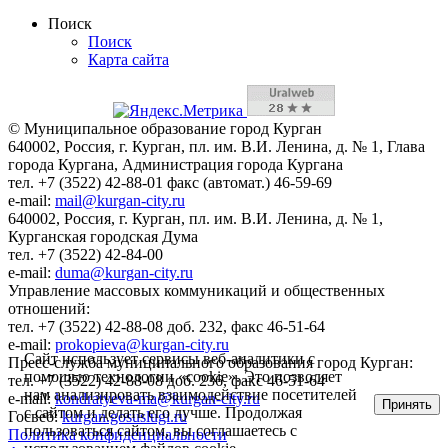
Поиск
Поиск
Карта сайта
© Муниципальное образование город Курган
640002, Россия, г. Курган, пл. им. В.И. Ленина, д. № 1, Глава
города Кургана, Администрация города Кургана
тел. +7 (3522) 42-88-01 факс (автомат.) 46-59-69
e-mail:
mail@kurgan-city.ru
640002, Россия, г. Курган, пл. им. В.И. Ленина, д. № 1,
Курганская городская Дума
тел. +7 (3522) 42-84-00
e-mail:
duma@kurgan-city.ru
Управление массовых коммуникаций и общественных
отношений:
тел. +7 (3522) 42-88-08 доб. 232, факс 46-51-64
e-mail:
prokopieva@kurgan-city.ru
Сайт использует сервисы веб-аналитики с
Пресс-служба муниципального образования город Курган:
помощью технологии «cookie». Это позволяет
тел. +7 (3522) 42-88-08 доб. 236, факс 46-51-64
нам анализировать взаимодействие посетителей
e-mail:
kondratyeva-ma@kurgan-city.ru
Принять
с сайтом и делать его лучше. Продолжая
Госвеб:
kurgan.gosuslugi.ru
пользоваться сайтом, вы соглашаетесь с
Политика конфиденциальности