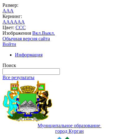
Размер:
A
A
A
Кернинг:
AA
AA
AA
Цвет:
C
C
C
Изображения
Вкл.
Выкл.
Обычная версия сайта
Войти
Информация
Поиск
Все результаты
Муниципальное образование
город Курган