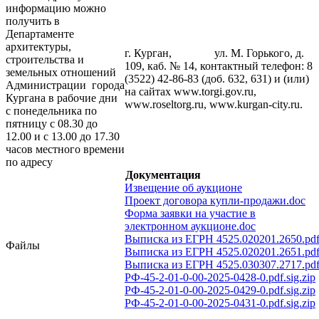
информацию можно
получить в
Департаменте
архитектуры,
г. Курган, ул. М. Горького, д.
строительства и
109, каб. № 14, контактный телефон: 8
земельных отношений
(3522) 42-86-83 (доб. 632, 631) и (или)
Администрации города
на сайтах www.torgi.gov.ru,
Кургана в рабочие дни
www.roseltorg.ru, www.kurgan-city.ru.
с понедельника по
пятницу с 08.30 до
12.00 и с 13.00 до 17.30
часов местного времени
по адресу
Документация
Извещение об аукционе
Проект договора купли-продажи.doc
Форма заявки на участие в
электронном аукционе.doc
Выписка из ЕГРН 4525.020201.2650.pd
Файлы
Выписка из ЕГРН 4525.020201.2651.pd
Выписка из ЕГРН 4525.030307.2717.pd
РФ-45-2-01-0-00-2025-0428-0.pdf.sig.zip
РФ-45-2-01-0-00-2025-0429-0.pdf.sig.zip
РФ-45-2-01-0-00-2025-0431-0.pdf.sig.zip