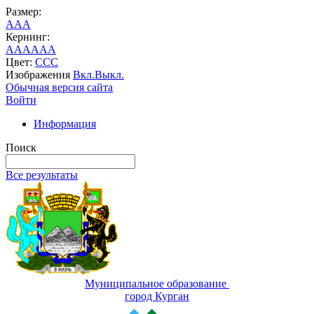
Размер:
A
A
A
Кернинг:
AA
AA
AA
Цвет:
C
C
C
Изображения
Вкл.
Выкл.
Обычная версия сайта
Войти
Информация
Поиск
Все результаты
Муниципальное образование
город Курган