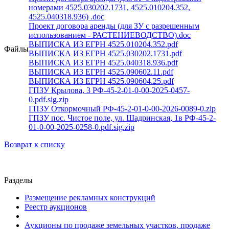
номерами 4525.030202.1731, 4525.010204.352,
4525.040318.936) .doc
Проект договора аренды (для ЗУ с разрешенным
использованием - РАСТЕНИЕВОДСТВО).doc
ВЫПИСКА ИЗ ЕГРН 4525.010204.352.pdf
Файлы
ВЫПИСКА ИЗ ЕГРН 4525.030202.1731.pdf
ВЫПИСКА ИЗ ЕГРН 4525.040318.936.pdf
ВЫПИСКА ИЗ ЕГРН 4525.090602.11.pdf
ВЫПИСКА ИЗ ЕГРН 4525.090604.25.pdf
ГПЗУ Крылова, 3 РФ-45-2-01-0-00-2025-0457-
0.pdf.sig.zip
ГПЗУ Откормочный РФ-45-2-01-0-00-2026-0089-0.zip
ГПЗУ пос. Чистое поле, ул. Шадринская, 1в РФ-45-2-
01-0-00-2025-0258-0.pdf.sig.zip
Возврат к списку
Разделы
Размещение рекламных конструкций
Реестр аукционов
Аукционы по продаже земельных участков, продаже