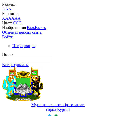
Размер:
A
A
A
Кернинг:
AA
AA
AA
Цвет:
C
C
C
Изображения
Вкл.
Выкл.
Обычная версия сайта
Войти
Информация
Поиск
Все результаты
Муниципальное образование
город Курган