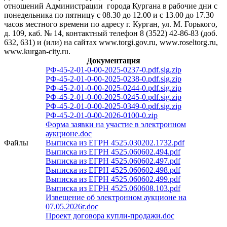
отношений Администрации города Кургана в рабочие дни с
понедельника по пятницу с 08.30 до 12.00 и с 13.00 до 17.30
часов местного времени по адресу г. Курган, ул. М. Горького,
д. 109, каб. № 14, контактный телефон 8 (3522) 42-86-83 (доб.
632, 631) и (или) на сайтах www.torgi.gov.ru, www.roseltorg.ru,
www.kurgan-city.ru.
Документация
РФ-45-2-01-0-00-2025-0237-0.pdf.sig.zip
РФ-45-2-01-0-00-2025-0238-0.pdf.sig.zip
РФ-45-2-01-0-00-2025-0244-0.pdf.sig.zip
РФ-45-2-01-0-00-2025-0245-0.pdf.sig.zip
РФ-45-2-01-0-00-2025-0349-0.pdf.sig.zip
РФ-45-2-01-0-00-2026-0100-0.zip
Форма заявки на участие в электронном
аукционе.doc
Файлы
Выписка из ЕГРН 4525.030202.1732.pdf
Выписка из ЕГРН 4525.060602.494.pdf
Выписка из ЕГРН 4525.060602.497.pdf
Выписка из ЕГРН 4525.060602.498.pdf
Выписка из ЕГРН 4525.060602.499.pdf
Выписка из ЕГРН 4525.060608.103.pdf
Извещение об электронном аукционе на
07.05.2026г.doc
Проект договора купли-продажи.doc