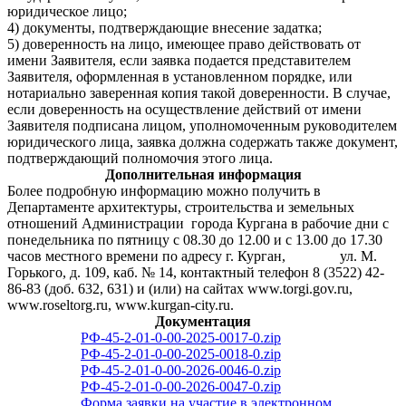
юридическое лицо;
4) документы, подтверждающие внесение задатка;
5) доверенность на лицо, имеющее право действовать от
имени Заявителя, если заявка подается представителем
Заявителя, оформленная в установленном порядке, или
нотариально заверенная копия такой доверенности. В случае,
если доверенность на осуществление действий от имени
Заявителя подписана лицом, уполномоченным руководителем
юридического лица, заявка должна содержать также документ,
подтверждающий полномочия этого лица.
Дополнительная информация
Более подробную информацию можно получить в
Департаменте архитектуры, строительства и земельных
отношений Администрации города Кургана в рабочие дни с
понедельника по пятницу с 08.30 до 12.00 и с 13.00 до 17.30
часов местного времени по адресу г. Курган, ул. М.
Горького, д. 109, каб. № 14, контактный телефон 8 (3522) 42-
86-83 (доб. 632, 631) и (или) на сайтах www.torgi.gov.ru,
www.roseltorg.ru, www.kurgan-city.ru.
Документация
РФ-45-2-01-0-00-2025-0017-0.zip
РФ-45-2-01-0-00-2025-0018-0.zip
РФ-45-2-01-0-00-2026-0046-0.zip
РФ-45-2-01-0-00-2026-0047-0.zip
Форма заявки на участие в электронном