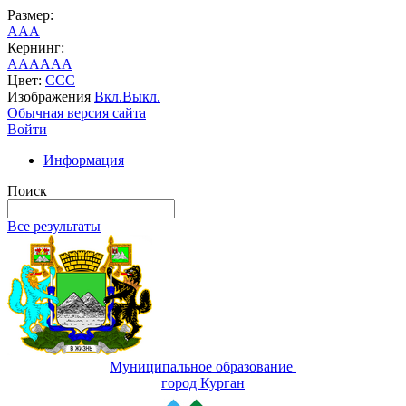
Размер:
A
A
A
Кернинг:
AA
AA
AA
Цвет:
C
C
C
Изображения
Вкл.
Выкл.
Обычная версия сайта
Войти
Информация
Поиск
Все результаты
Муниципальное образование
город Курган