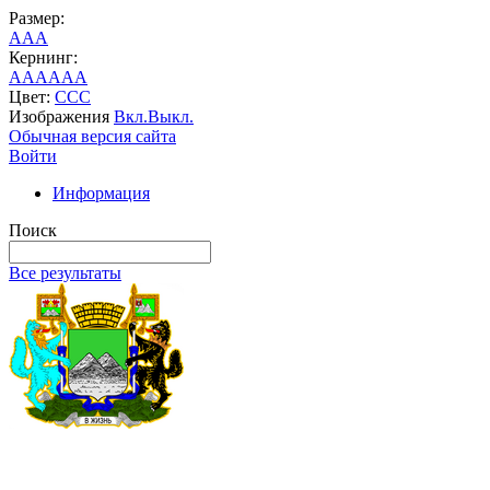
Размер:
A
A
A
Кернинг:
AA
AA
AA
Цвет:
C
C
C
Изображения
Вкл.
Выкл.
Обычная версия сайта
Войти
Информация
Поиск
Все результаты