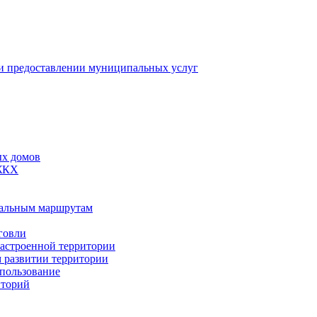
 предоставлении муниципальных услуг
ых домов
 ЖКХ
пальным маршрутам
говли
застроенной территории
м развитии территории
спользование
иторий