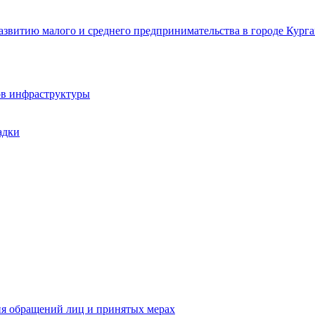
звитию малого и среднего предпринимательства в городе Курга
ов инфраструктуры
адки
ия обращений лиц и принятых мерах