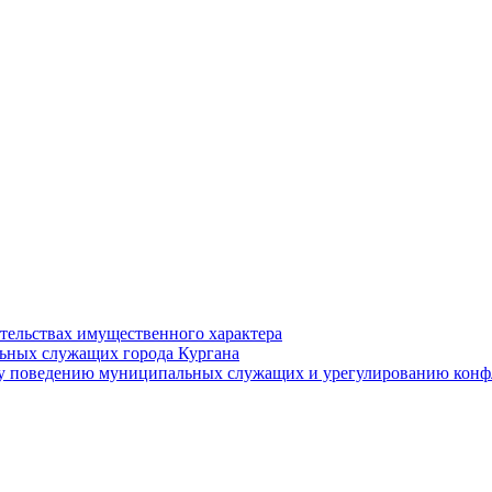
ательствах имущественного характера
ьных служащих города Кургана
у поведению муниципальных служащих и урегулированию конфл