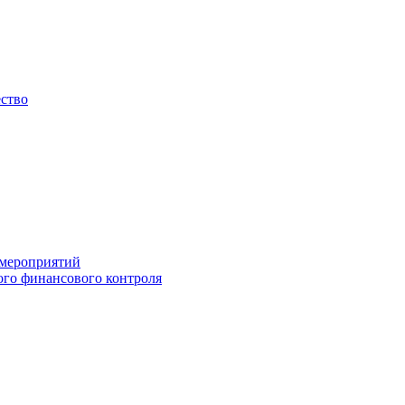
ество
 мероприятий
го финансового контроля