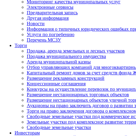
Мониторинг качества муниципальных услуг
Электронные сервисы
Предварительная запись
Другая информация
Новости
Информация о типичных юридических ошибках при
Услуги по погребению
Перечень МСЗУ
Торги
Продажа, аренда земельных и лесных участков
Продажа муниципального имущества
Аренда муниципальной казны
Отбор управляющих компаний для многоквартирн
Капитальный ремонт домов за счет средств фонда
Размещение рекламных конструкций
Концессионные соглашения
Конкурсы на осуществление перевозок по муници
Размещение нестационарных торговых объектов
Размещение нестационарных объектов уличной тор
Аукционы на право заключить договор о развитии 
Торги на право заключения договора о комплексно
Свободные земельные участки под коммерческое и
Земельные участки под комплексное развитие терр
Свободные земельные участки
Инвесторам