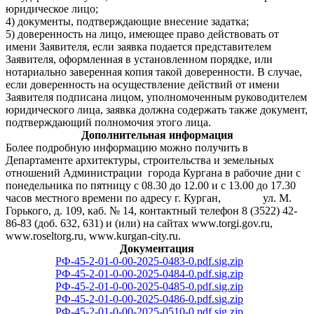
юридическое лицо;
4) документы, подтверждающие внесение задатка;
5) доверенность на лицо, имеющее право действовать от
имени Заявителя, если заявка подается представителем
Заявителя, оформленная в установленном порядке, или
нотариально заверенная копия такой доверенности. В случае,
если доверенность на осуществление действий от имени
Заявителя подписана лицом, уполномоченным руководителем
юридического лица, заявка должна содержать также документ,
подтверждающий полномочия этого лица.
Дополнительная информация
Более подробную информацию можно получить в
Департаменте архитектуры, строительства и земельных
отношений Администрации города Кургана в рабочие дни с
понедельника по пятницу с 08.30 до 12.00 и с 13.00 до 17.30
часов местного времени по адресу г. Курган, ул. М.
Горького, д. 109, каб. № 14, контактный телефон 8 (3522) 42-
86-83 (доб. 632, 631) и (или) на сайтах www.torgi.gov.ru,
www.roseltorg.ru, www.kurgan-city.ru.
Документация
РФ-45-2-01-0-00-2025-0483-0.pdf.sig.zip
РФ-45-2-01-0-00-2025-0484-0.pdf.sig.zip
РФ-45-2-01-0-00-2025-0485-0.pdf.sig.zip
РФ-45-2-01-0-00-2025-0486-0.pdf.sig.zip
РФ-45-2-01-0-00-2025-0510-0.pdf.sig.zip