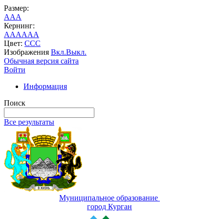
Размер:
A
A
A
Кернинг:
AA
AA
AA
Цвет:
C
C
C
Изображения
Вкл.
Выкл.
Обычная версия сайта
Войти
Информация
Поиск
Все результаты
Муниципальное образование
город Курган