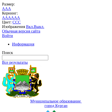
Размер:
A
A
A
Кернинг:
AA
AA
AA
Цвет:
C
C
C
Изображения
Вкл.
Выкл.
Обычная версия сайта
Войти
Информация
Поиск
Все результаты
Муниципальное образование
город Курган