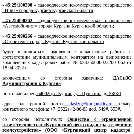
- 45:25:100308
– садоводческое некоммерческое товарищество
«Нива» города Кургана Курганской области;
- 45:25:090262
– садоводческое некоммерческое товарищество
«Автомобилист» города Кургана Курганской области;
- 45:25:090266
– садоводческое некоммерческое товарищество
«Строитель» города Кургана Курганской области
будут выполняться комплексные кадастровые работы в
соответствии муниципальным контрактом на выполнение
комплексных кадастровых работ № 0843500000222001062 от
18.04.2022 г.
заключенным со стороны заказчика:
ДАСиЗО
Администрации г. Кургана
почтовый адрес:
640026, г. Курган, ул. Пушкина, д. №83/1;
адрес электронной почты
:
dasizo@kurgan-city.ru
,
номер
контактного телефона
: +7 (3522) 42-86-83 доб. 649#, 653#.
со стороны исполнителя:
Общество с ограниченной
ответственностью «Курганский центр кадастра, геодезии и
землеустройства» (ООО «Курганский центр кадастра,