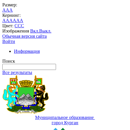
Размер:
A
A
A
Кернинг:
AA
AA
AA
Цвет:
C
C
C
Изображения
Вкл.
Выкл.
Обычная версия сайта
Войти
Информация
Поиск
Все результаты
Муниципальное образование
город Курган