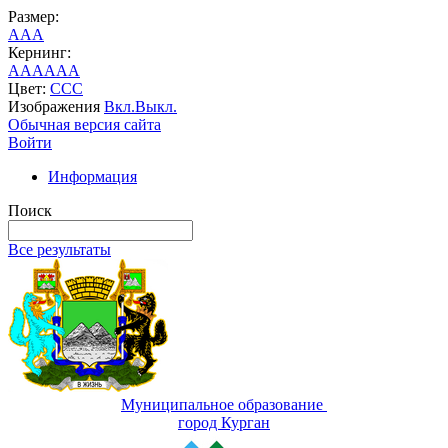
Размер:
A
A
A
Кернинг:
AA
AA
AA
Цвет:
C
C
C
Изображения
Вкл.
Выкл.
Обычная версия сайта
Войти
Информация
Поиск
Все результаты
Муниципальное образование
город Курган