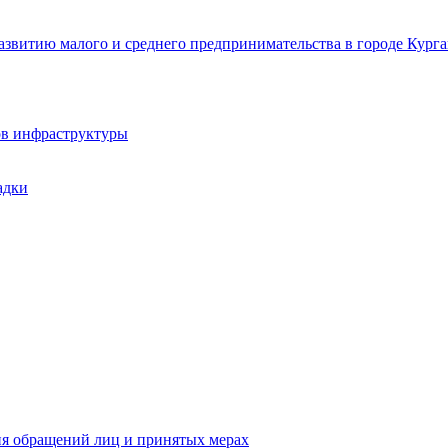
звитию малого и среднего предпринимательства в городе Курга
ов инфраструктуры
адки
ия обращений лиц и принятых мерах