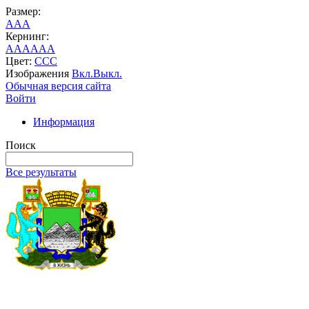
Размер:
A
A
A
Кернинг:
AA
AA
AA
Цвет:
C
C
C
Изображения
Вкл.
Выкл.
Обычная версия сайта
Войти
Информация
Поиск
Все результаты