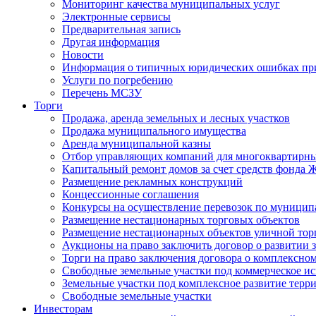
Мониторинг качества муниципальных услуг
Электронные сервисы
Предварительная запись
Другая информация
Новости
Информация о типичных юридических ошибках при
Услуги по погребению
Перечень МСЗУ
Торги
Продажа, аренда земельных и лесных участков
Продажа муниципального имущества
Аренда муниципальной казны
Отбор управляющих компаний для многоквартирн
Капитальный ремонт домов за счет средств фонда
Размещение рекламных конструкций
Концессионные соглашения
Конкурсы на осуществление перевозок по муници
Размещение нестационарных торговых объектов
Размещение нестационарных объектов уличной тор
Аукционы на право заключить договор о развитии 
Торги на право заключения договора о комплексно
Свободные земельные участки под коммерческое и
Земельные участки под комплексное развитие терр
Свободные земельные участки
Инвесторам