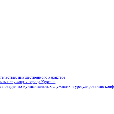
ательствах имущественного характера
ьных служащих города Кургана
у поведению муниципальных служащих и урегулированию конфл