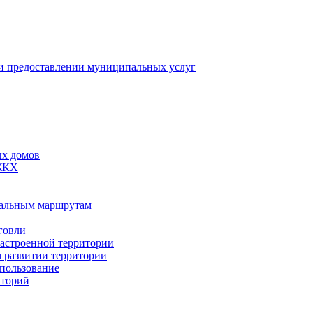
 предоставлении муниципальных услуг
ых домов
 ЖКХ
пальным маршрутам
говли
застроенной территории
м развитии территории
спользование
иторий