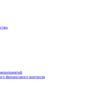
ество
 мероприятий
го финансового контроля