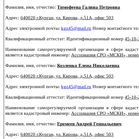
Фамилия, имя, отчество:
Тимофеева Галина Петровна
Адрес:
640020 г
.Курган, ул. Кирова, д.51А, офис 503
Адрес электронной почты:
kgz
45@
mail
.
ru
Номер контактного т
Квалификационный аттестат: Идентификационный номер
45-10-
Наименование саморегулируемой организации в сфере кадас
является кадастровый инженер:
Ассоциация СРО «МСКИ», номер 
Фамилия, имя, отчество:
Козленко Елена Николаевна
Адрес:
640020 г
.Курган, ул. Кирова, д.51А, офис 503
Адрес электронной почты:
kgz
45@
mail
.
ru
Номер контактного т
Квалификационный аттестат: Идентификационный номер
45-10-
Наименование саморегулируемой организации в сфере кадас
является кадастровый инженер:
Ассоциация СРО «МСКИ», номер 
Фамилия, имя, отчество:
Еремеев Андрей Геннадьевич
Адрес:
640020 г
.Курган, ул. Кирова, д.51А, офис 503