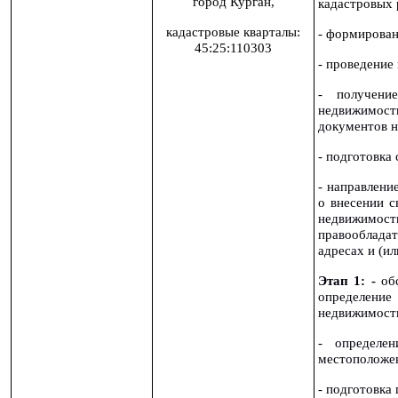
город Курган,
кадастровых 
кадастровые кварталы:
- формирован
45:25:110303
- проведение
- получен
недвижимост
документов н
- подготовка
- направлени
о внесении с
недвижимос
правооблада
адресах и (и
Этап 1: -
об
определен
недвижимост
- определен
местоположен
- подготовка