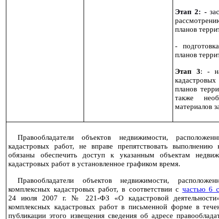
Этап 2:
-
за
рассмотрени
планов терри
- подготовк
планов терри
Этап 3
: - 
кадастровых
планов терри
также нео
материалов з
Правообладатели объектов недвижимости, расположен
кадастровых работ, не вправе препятствовать выполнению
обязаны обеспечить доступ к указанным объектам недвиж
кадастровых работ в установленное графиком время.
Правообладатели объектов недвижимости, расположе
комплексных кадастровых работ, в соответствии с
частью 6 с
24 июля
2007 г
. № 221-ФЗ «О кадастровой деятельности»
комплексных кадастровых работ в письменной форме в тече
публикации этого извещения сведения об адресе правообладат