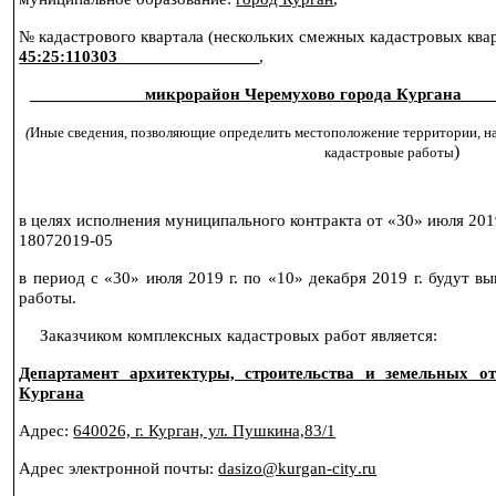
№ кадастрового квартала (нескольких смежных кадастровых квар
45:25:110303________________
,
_____________микрорайон Черемухово города Кургана
___
(
Иные сведения, позволяющие определить местоположение территории, на
)
кадастровые работы
в целях исполнения муниципального контракта от «30» июля 201
18072019-05
в период с «30» июля
2019 г
. по «10» декабря
2019 г
. будут в
работы.
Заказчиком комплексных кадастровых работ является:
Департамент архитектуры, строительства и земельных 
Кургана
Адрес:
640026, г
. Курган, ул. Пушкина,83/1
Адрес электронной почты:
dasizo
@
kurgan
-
city
.
ru