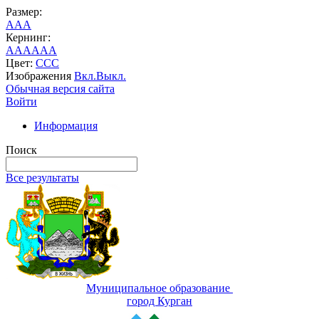
Размер:
A
A
A
Кернинг:
AA
AA
AA
Цвет:
C
C
C
Изображения
Вкл.
Выкл.
Обычная версия сайта
Войти
Информация
Поиск
Все результаты
Муниципальное образование
город Курган