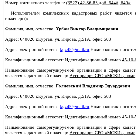
Номер контактного телефона:
(3522) 42-86-83 доб.
644#, 649#
Исполнителем комплексных кадастровых работ является 
инженеры):
Фамилия, имя, отчество:
Урбан Виктор Владимирович
Адрес:
640020 г
.Курган, ул. Кирова, д.51А, офис 503
Адрес электронной почты:
kgz
45@
mail
.
ru
Номер контактного т
Квалификационный аттестат: Идентификационный номер
45-10-
Наименование саморегулируемой организации в сфере кадас
является кадастровый инженер:
Ассоциация СРО «МСКИ», номер 
Фамилия, имя, отчество:
Голиевский Владимир Эдуардович
Адрес:
640020 г
.Курган, ул. Кирова, д.51А, офис 503
Адрес электронной почты:
kgz
45@
mail
.
ru
Номер контактного т
Квалификационный аттестат: Идентификационный номер
45-10-
Наименование саморегулируемой организации в сфере кадас
является кадастровый инженер:
Ассоциация СРО «МСКИ», номер 