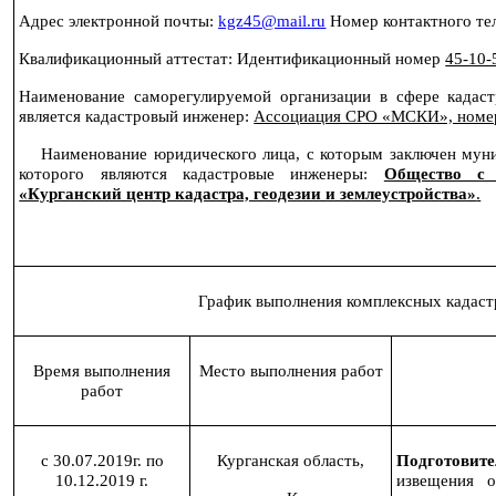
Адрес электронной почты:
kgz
45@
mail
.
ru
Номер контактного т
Квалификационный аттестат: Идентификационный номер
45-10-
Наименование саморегулируемой организации в сфере кадас
является кадастровый инженер:
Ассоциация СРО «МСКИ», номер 
Наименование юридического лица, с которым заключен мун
которого являются кадастровые инженеры:
Общество с 
«Курганский центр кадастра, геодезии и землеустройства»
.
График выполнения комплексных кадаст
Время выполнения
Место выполнения работ
работ
с 30.07.2019г. по
Курганская область,
Подготови
10.12.2019 г.
извещения о