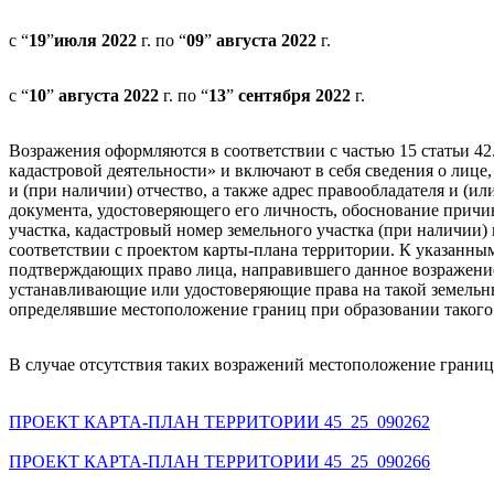
с “
19
”
июля
2022
г. по “
09
”
августа
2022
г.
с “
10
”
августа
2022
г. по “
13
”
сентября
2022
г.
Возражения оформляются в соответствии с частью 15 статьи 42
кадастровой деятельности» и включают в себя сведения о лице
и (при наличии) отчество, а также адрес правообладателя и (и
документа, удостоверяющего его личность, обоснование причи
участка, кадастровый номер земельного участка (при наличии) 
соответствии с проектом карты-плана территории. К указанн
подтверждающих право лица, направившего данное возражение
устанавливающие или удостоверяющие права на такой земельн
определявшие местоположение границ при образовании такого 
В случае отсутствия таких возражений местоположение границ
ПРОЕКТ КАРТА-ПЛАН ТЕРРИТОРИИ 45_25_090262
ПРОЕКТ КАРТА-ПЛАН ТЕРРИТОРИИ 45_25_090266