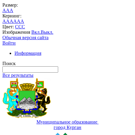
Размер:
A
A
A
Кернинг:
AA
AA
AA
Цвет:
C
C
C
Изображения
Вкл.
Выкл.
Обычная версия сайта
Войти
Информация
Поиск
Все результаты
Муниципальное образование
город Курган