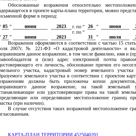
Обоснованные возражения относительно местоположен
одержащегося в проекте карты-плана территории, можно предст
исьменной форме в период:
05
июня
2023
26
июня
“
”
г. по “
”
г. по “
“
27
”
июня
2023
31
”
июля
Возражения оформляются в соответствии с частью 15 стать
юля 2007г. № 221-ФЗ «О кадастровой деятельности» и вк
аправившем данное возражение, в том числе фамилию, имя и (при
равообладателя и (или) адрес электронной почты правооб
достоверяющего его личность, обоснование причин его несог
емельного участка, кадастровый номер земельного участка
бразуемого земельного участка в соответствии с проектом кар
озражениям должны быть приложены копии документов
аправившего данное возражение, на такой земельный 
станавливающие или удостоверяющие права на такой земель
пределяющие или определявшие местоположение границ при
частка (при наличии).
В случае отсутствия таких возражений местоположение гра
огласованным.
КАРТА-ПЛАН ТЕРРИТОРИИ 4525040201