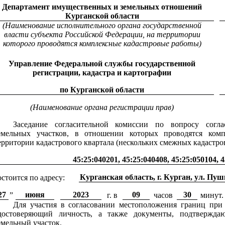
Департамент имущественных и земельных отношений
Курганской области
(Наименование исполнительного органа государственной
власти субъекта Российской Федерации, на территории
которого проводятся комплексные кадастровые работы)
Управление Федеральной службы государственной
регистрации, кадастра и картографии
по Курганской области
(Наименование органа регистрации прав)
Заседание согласительной комиссии по вопросу согла
емельных участков, в отношении которых проводятся ком
ерритории кадастрового квартала (нескольких смежных кадастро
45:25:040201, 45:25:040408, 45:25:050104, 
Курганская область, г. Курган, ул. Пуш
остоится по адресу:
27
июня
2023
09
30
”
г. в
часов
минут.
Для участия в согласовании местоположения границ при 
достоверяющий личность, а также документы, подтвержда
емельный участок.