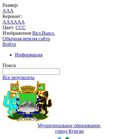
Размер:
A
A
A
Кернинг:
AA
AA
AA
Цвет:
C
C
C
Изображения
Вкл.
Выкл.
Обычная версия сайта
Войти
Информация
Поиск
Все результаты
Муниципальное образование
город Курган