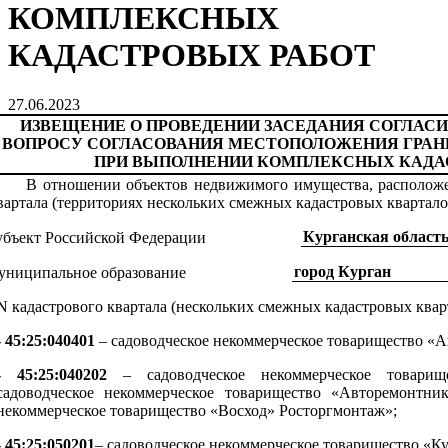
КОМПЛЕКСНЫХ
КАДАСТРОВЫХ РАБОТ
27.06.2023
ИЗВЕЩЕНИЕ О ПРОВЕДЕНИИ ЗАСЕДАНИЯ СОГЛАС
ВОПРОСУ СОГЛАСОВАНИЯ МЕСТОПОЛОЖЕНИЯ ГРАН
ПРИ ВЫПОЛНЕНИИ КОМПЛЕКСНЫХ КАДА
В отношении объектов недвижимого имущества, расположе
вартала (территориях нескольких смежных кадастровых квартало
Курганская област
убъект Российской Федерации
город Курган
униципальное образование
N кадастрового квартала (нескольких смежных кадастровых квар
- 45:25:040401
– садоводческое некоммерческое товарищество «А
- 45:25:040202
– садоводческое некоммерческое товарище
садоводческое некоммерческое товарищество «Авторемонтник-
некоммерческое товарищество «Восход» Росторгмонтаж»;
- 45:25:050201
– садоводческое некоммерческое товарищество «К