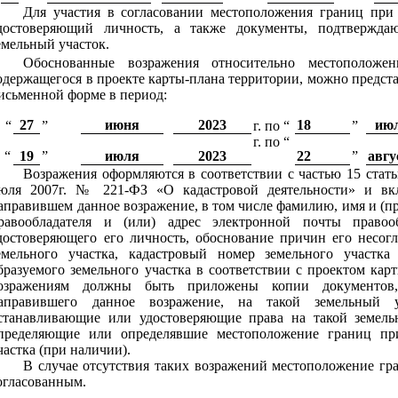
Для участия в согласовании местоположения границ при 
достоверяющий личность, а также документы, подтвержда
емельный участок.
Обоснованные возражения относительно местоположен
одержащегося в проекте карты-плана территории, можно предст
исьменной форме в период:
27
июня
2023
18
ию
“
”
г. по “
”
г. по “
“
19
”
июля
2023
22
”
авгу
Возражения оформляются в соответствии с частью 15 стать
юля 2007г. № 221-ФЗ «О кадастровой деятельности» и вк
аправившем данное возражение, в том числе фамилию, имя и (при
равообладателя и (или) адрес электронной почты правооб
достоверяющего его личность, обоснование причин его несог
емельного участка, кадастровый номер земельного участка
бразуемого земельного участка в соответствии с проектом кар
озражениям должны быть приложены копии документов
аправившего данное возражение, на такой земельный 
станавливающие или удостоверяющие права на такой земель
пределяющие или определявшие местоположение границ при
частка (при наличии).
В случае отсутствия таких возражений местоположение гра
огласованным.