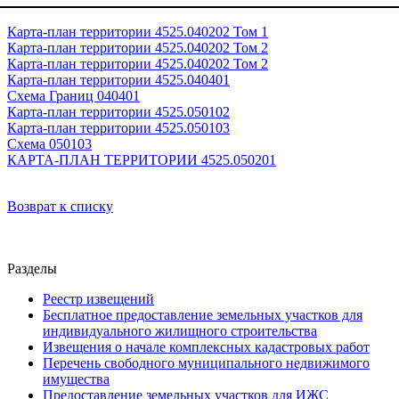
Карта-план территории 4525.040202 Том 1
Карта-план территории 4525.040202 Том 2
Карта-план территории 4525.040202 Том 2
Карта-план территории 4525.040401
Схема Границ 040401
Карта-план территории 4525.050102
Карта-план территории 4525.050103
Схема 050103
КАРТА-ПЛАН ТЕРРИТОРИИ 4525.050201
Возврат к списку
Разделы
Реестр извещений
Бесплатное предоставление земельных участков для
индивидуального жилищного строительства
Извещения о начале комплексных кадастровых работ
Перечень свободного муниципального недвижимого
имущества
Предоставление земельных участков для ИЖС