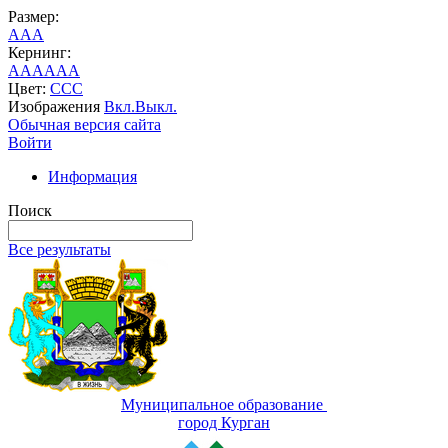
Размер:
A
A
A
Кернинг:
AA
AA
AA
Цвет:
C
C
C
Изображения
Вкл.
Выкл.
Обычная версия сайта
Войти
Информация
Поиск
Все результаты
Муниципальное образование
город Курган