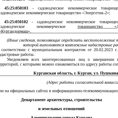
-
45:25:050103
- садоводческое некоммерческое товарище
садоводческое некоммерческое товарищество «Энергетик-2»;
- 45:25:050102
- садоводческое некоммерческое товарищес
садоводческое некоммерческое
товарищество 
«Кургандормаш»._________________________________________
(Иные сведения, позволяющие определить местоположение 
которой выполняются комплексные кадастровые р
 соответствии с муниципальным контрактом от 20.02.2023 
адастровые работы.
Уведомляем всех заинтересованных лиц о завершении п
ерриторий, с которыми можно ознакомиться по адресу работы со
Курганская область, г. Курган, ул. Пушкина
(Адрес работы согласительной комисс
ли на официальных сайтах в информационно-телекоммуникацио
Департамент архитектуры, строительства
и земельных отношений
Администрации города Кургана