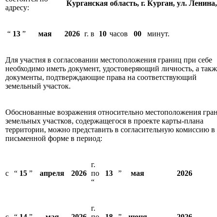
Курганская область, г. Курган, ул. Ленина,
адресу:
“
13
”
мая
2026
г. в
10
часов
00
минут.
Для участия в согласовании местоположения границ при себе
необходимо иметь документ, удостоверяющий личность, а такж
документы, подтверждающие права на соответствующий
земельный участок.
Обоснованные возражения относительно местоположения гра
земельных участков, содержащегося в проекте карты-плана
территории, можно представить в согласительную комиссию в
письменной форме в период:
г.
с
“
15
”
апреля
2026
по
13
”
мая
2026
“
г.
с
“
14
”
мая
2026
по
18
”
июня
2026