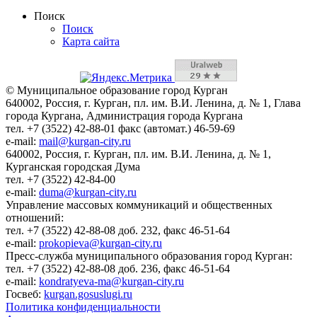
Поиск
Поиск
Карта сайта
© Муниципальное образование город Курган
640002, Россия, г. Курган, пл. им. В.И. Ленина, д. № 1, Глава
города Кургана, Администрация города Кургана
тел. +7 (3522) 42-88-01 факс (автомат.) 46-59-69
e-mail:
mail@kurgan-city.ru
640002, Россия, г. Курган, пл. им. В.И. Ленина, д. № 1,
Курганская городская Дума
тел. +7 (3522) 42-84-00
e-mail:
duma@kurgan-city.ru
Управление массовых коммуникаций и общественных
отношений:
тел. +7 (3522) 42-88-08 доб. 232, факс 46-51-64
e-mail:
prokopieva@kurgan-city.ru
Пресс-служба муниципального образования город Курган:
тел. +7 (3522) 42-88-08 доб. 236, факс 46-51-64
e-mail:
kondratyeva-ma@kurgan-city.ru
Госвеб:
kurgan.gosuslugi.ru
Политика конфиденциальности