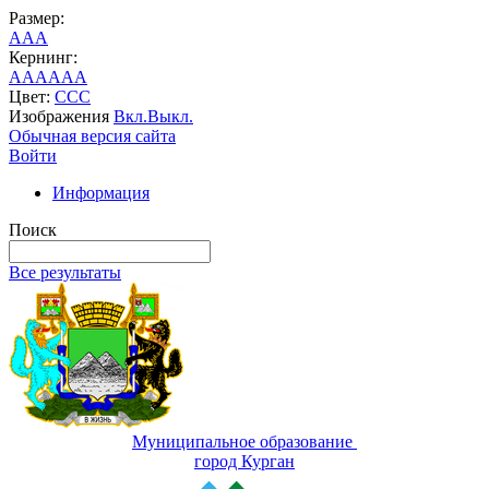
Размер:
A
A
A
Кернинг:
AA
AA
AA
Цвет:
C
C
C
Изображения
Вкл.
Выкл.
Обычная версия сайта
Войти
Информация
Поиск
Все результаты
Муниципальное образование
город Курган