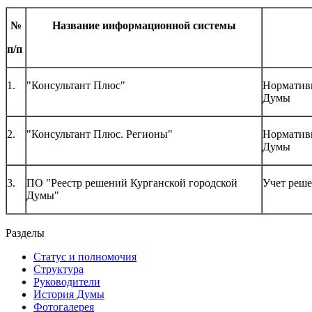
№
Название информационной системы
п/п
1.
"Консультант Плюс"
Нормативн
Думы
2.
"Консультант Плюс. Регионы"
Нормативн
Думы
3.
ПО "Реестр решений Курганской городской
Учет реш
Думы"
Разделы
Статус и полномочия
Структура
Руководители
История Думы
Фотогалерея