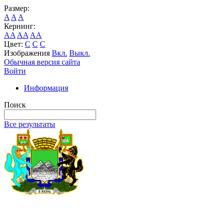
Размер:
A
A
A
Кернинг:
AA
AA
AA
Цвет:
C
C
C
Изображения
Вкл.
Выкл.
Обычная версия сайта
Войти
Информация
Поиск
Все результаты