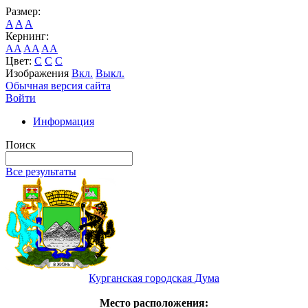
Размер:
A
A
A
Кернинг:
AA
AA
AA
Цвет:
C
C
C
Изображения
Вкл.
Выкл.
Обычная версия сайта
Войти
Информация
Поиск
Все результаты
Курганская городская Дума
Место расположения: