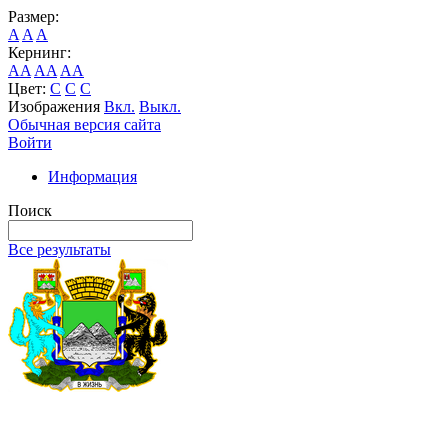
Размер:
A
A
A
Кернинг:
AA
AA
AA
Цвет:
C
C
C
Изображения
Вкл.
Выкл.
Обычная версия сайта
Войти
Информация
Поиск
Все результаты