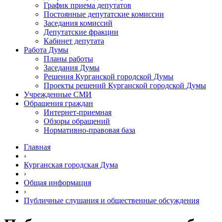
График приема депутатов
Постоянные депутатские комиссии
Заседания комиссий
Депутатские фракции
Кабинет депутата
Работа Думы
Планы работы
Заседания Думы
Решения Курганской городской Думы
Проекты решений Курганской городской Думы
Учрежденные СМИ
Обращения граждан
Интернет-приемная
Обзоры обращений
Нормативно-правовая база
Главная
›
Курганская городская Дума
›
Общая информация
›
Публичные слушания и общественные обсуждения