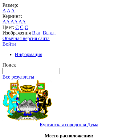
Размер:
A
A
A
Кернинг:
AA
AA
AA
Цвет:
C
C
C
Изображения
Вкл.
Выкл.
Обычная версия сайта
Войти
Информация
Поиск
Все результаты
Курганская городская Дума
Место расположения: