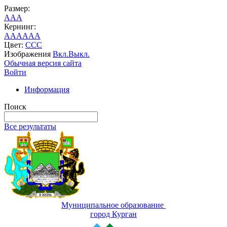
Размер:
A
A
A
Кернинг:
AA
AA
AA
Цвет:
C
C
C
Изображения
Вкл.
Выкл.
Обычная версия сайта
Войти
Информация
Поиск
Все результаты
Муниципальное образование
город Курган