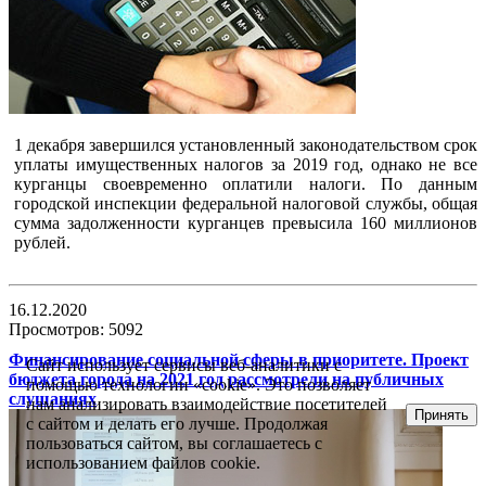
1 декабря завершился установленный законодательством срок
уплаты имущественных налогов за 2019 год, однако не все
курганцы своевременно оплатили налоги. По данным
городской инспекции федеральной налоговой службы, общая
сумма задолженности курганцев превысила 160 миллионов
рублей.
16.12.2020
Просмотров: 5092
Финансирование социальной сферы в приоритете. Проект
Сайт использует сервисы веб-аналитики с
бюджета города на 2021 год рассмотрели на публичных
помощью технологии «cookie». Это позволяет
слушаниях
нам анализировать взаимодействие посетителей
Принять
с сайтом и делать его лучше. Продолжая
пользоваться сайтом, вы соглашаетесь с
использованием файлов cookie.