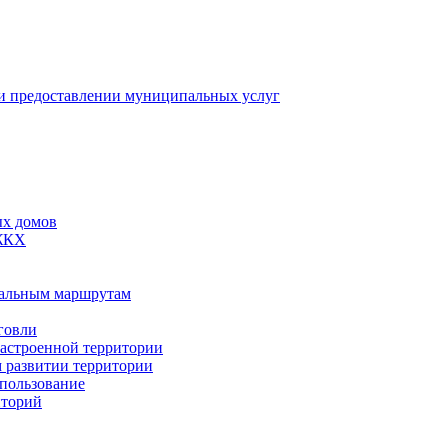
 предоставлении муниципальных услуг
ых домов
 ЖКХ
пальным маршрутам
говли
застроенной территории
м развитии территории
спользование
иторий