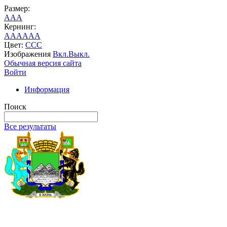
Размер:
A
A
A
Кернинг:
AA
AA
AA
Цвет:
C
C
C
Изображения
Вкл.
Выкл.
Обычная версия сайта
Войти
Информация
Поиск
Все результаты