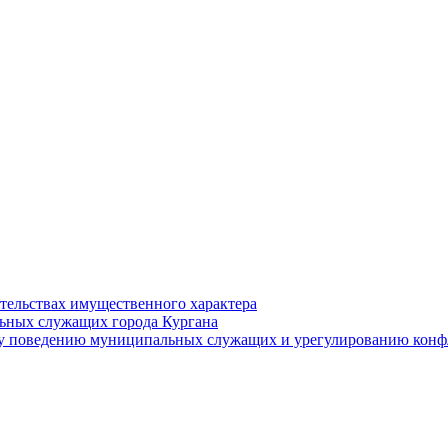
ательствах имущественного характера
ьных служащих города Кургана
у поведению муниципальных служащих и урегулированию конфл