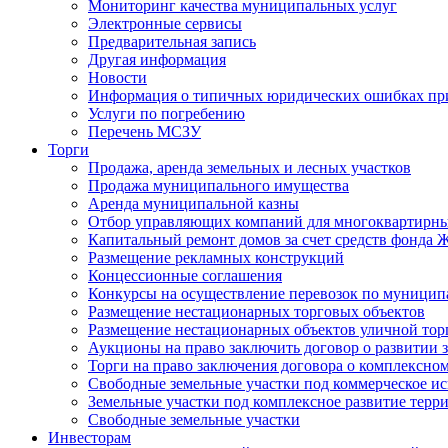
Мониторинг качества муниципальных услуг
Электронные сервисы
Предварительная запись
Другая информация
Новости
Информация о типичных юридических ошибках при
Услуги по погребению
Перечень МСЗУ
Торги
Продажа, аренда земельных и лесных участков
Продажа муниципального имущества
Аренда муниципальной казны
Отбор управляющих компаний для многоквартирн
Капитальный ремонт домов за счет средств фонда
Размещение рекламных конструкций
Концессионные соглашения
Конкурсы на осуществление перевозок по муници
Размещение нестационарных торговых объектов
Размещение нестационарных объектов уличной тор
Аукционы на право заключить договор о развитии 
Торги на право заключения договора о комплексно
Свободные земельные участки под коммерческое и
Земельные участки под комплексное развитие терр
Свободные земельные участки
Инвесторам