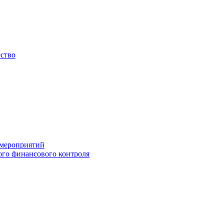
ество
 мероприятий
го финансового контроля