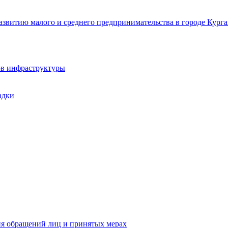
звитию малого и среднего предпринимательства в городе Курга
ов инфраструктуры
адки
ия обращений лиц и принятых мерах