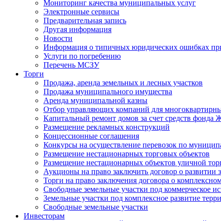
Мониторинг качества муниципальных услуг
Электронные сервисы
Предварительная запись
Другая информация
Новости
Информация о типичных юридических ошибках при
Услуги по погребению
Перечень МСЗУ
Торги
Продажа, аренда земельных и лесных участков
Продажа муниципального имущества
Аренда муниципальной казны
Отбор управляющих компаний для многоквартирн
Капитальный ремонт домов за счет средств фонда
Размещение рекламных конструкций
Концессионные соглашения
Конкурсы на осуществление перевозок по муници
Размещение нестационарных торговых объектов
Размещение нестационарных объектов уличной тор
Аукционы на право заключить договор о развитии 
Торги на право заключения договора о комплексно
Свободные земельные участки под коммерческое и
Земельные участки под комплексное развитие терр
Свободные земельные участки
Инвесторам