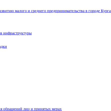
звитию малого и среднего предпринимательства в городе Курга
ов инфраструктуры
адки
ия обращений лиц и принятых мерах