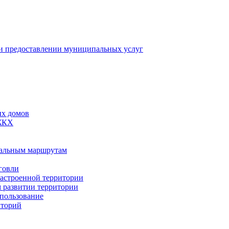
 предоставлении муниципальных услуг
ых домов
 ЖКХ
пальным маршрутам
говли
застроенной территории
м развитии территории
спользование
иторий