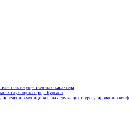
ательствах имущественного характера
ьных служащих города Кургана
у поведению муниципальных служащих и урегулированию конфл