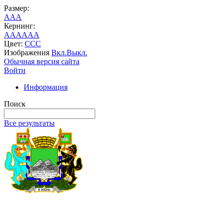
Размер:
A
A
A
Кернинг:
AA
AA
AA
Цвет:
C
C
C
Изображения
Вкл.
Выкл.
Обычная версия сайта
Войти
Информация
Поиск
Все результаты