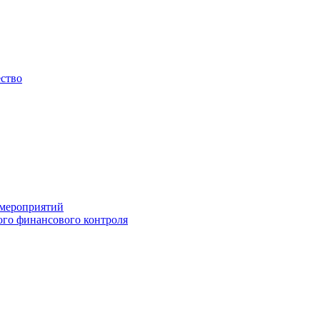
ество
 мероприятий
го финансового контроля