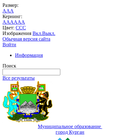
Размер:
A
A
A
Кернинг:
AA
AA
AA
Цвет:
C
C
C
Изображения
Вкл.
Выкл.
Обычная версия сайта
Войти
Информация
Поиск
Все результаты
Муниципальное образование
город Курган