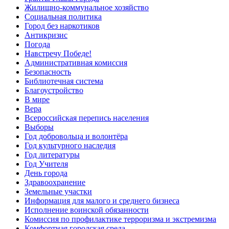
Жилищно-коммунальное хозяйство
Социальная политика
Город без наркотиков
Антикризис
Погода
Навстречу Победе!
Административная комиссия
Безопасность
Библиотечная система
Благоустройство
В мире
Вера
Всероссийская перепись населения
Выборы
Год добровольца и волонтёра
Год культурного наследия
Год литературы
Год Учителя
День города
Здравоохранение
Земельные участки
Информация для малого и среднего бизнеса
Исполнение воинской обязанности
Комиссия по профилактике терроризма и экстремизма
Комфортная городская среда