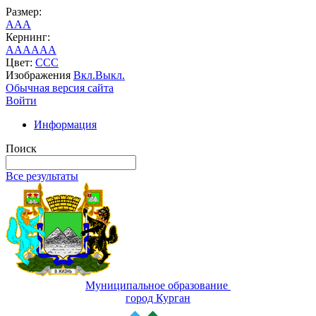
Размер:
A
A
A
Кернинг:
AA
AA
AA
Цвет:
C
C
C
Изображения
Вкл.
Выкл.
Обычная версия сайта
Войти
Информация
Поиск
Все результаты
Муниципальное образование
город Курган