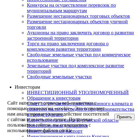
Конкурсы на осуществление перевозок по
муниципальным маршрутам
Размещение нестационарных торговых объектов
Размещение нестационарных объектов уличной
торговли
Аукционы на право заключить договор о развитии
застроенной территории
Торги на право заключения договора о
комплексном развитии территории
Свободные земельные участки под коммерческое
использование
Земельные участки под комплексное развитие
территорий
Свободные земельные участки
Инвесторам
ИНВЕСТИЦИОННЫЙ УПОЛНОМОЧЕННЫЙ
Обращение к инвесторам
Сайт использует сервисы веб-аналитики с
Совет по улучшению инвестиционного климата и
помощью технологии «cookie». Это позволяет
развитию малого и среднего предпринимательства
нам анализировать взаимодействие посетителей
в городе Кургане
Принять
с сайтом и делать его лучше. Продолжая
Инвестиционная карта Курганской области
пользоваться сайтом, вы соглашаетесь с
Инвестиционная декларация
использованием файлов cookie.
Инвестиционный паспорт
Инвестиционная карта города Кургана