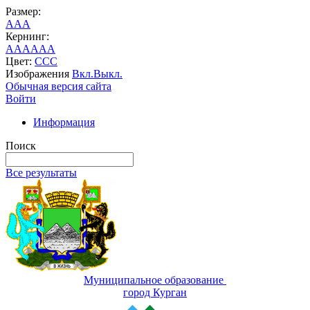
Размер:
A
A
A
Кернинг:
AA
AA
AA
Цвет:
C
C
C
Изображения
Вкл.
Выкл.
Обычная версия сайта
Войти
Информация
Поиск
Все результаты
Муниципальное образование
город Курган