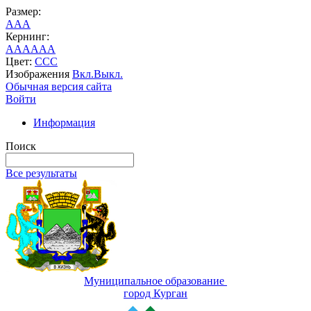
Размер:
A
A
A
Кернинг:
AA
AA
AA
Цвет:
C
C
C
Изображения
Вкл.
Выкл.
Обычная версия сайта
Войти
Информация
Поиск
Все результаты
Муниципальное образование
город Курган