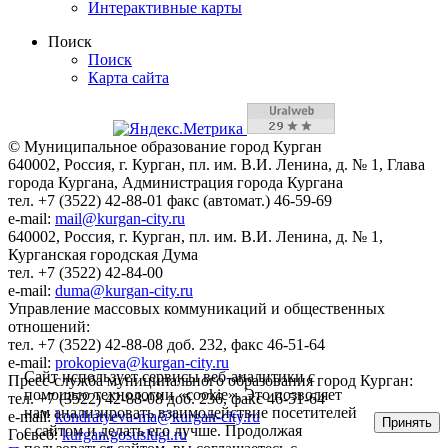
Интерактивные карты
Поиск
Поиск
Карта сайта
© Муниципальное образование город Курган
640002, Россия, г. Курган, пл. им. В.И. Ленина, д. № 1, Глава
города Кургана, Администрация города Кургана
тел. +7 (3522) 42-88-01 факс (автомат.) 46-59-69
e-mail:
mail@kurgan-city.ru
640002, Россия, г. Курган, пл. им. В.И. Ленина, д. № 1,
Курганская городская Дума
тел. +7 (3522) 42-84-00
e-mail:
duma@kurgan-city.ru
Управление массовых коммуникаций и общественных
отношений:
тел. +7 (3522) 42-88-08 доб. 232, факс 46-51-64
e-mail:
prokopieva@kurgan-city.ru
Сайт использует сервисы веб-аналитики с
Пресс-служба муниципального образования город Курган:
помощью технологии «cookie». Это позволяет
тел. +7 (3522) 42-88-08 доб. 236, факс 46-51-64
нам анализировать взаимодействие посетителей
e-mail:
kondratyeva-ma@kurgan-city.ru
Принять
с сайтом и делать его лучше. Продолжая
Госвеб:
kurgan.gosuslugi.ru