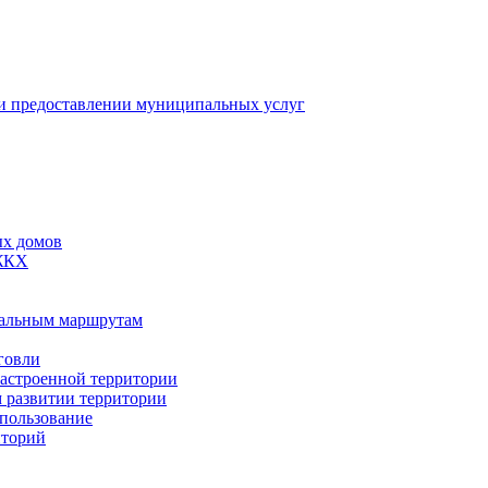
 предоставлении муниципальных услуг
ых домов
 ЖКХ
пальным маршрутам
говли
застроенной территории
м развитии территории
спользование
иторий