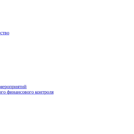
ество
 мероприятий
го финансового контроля