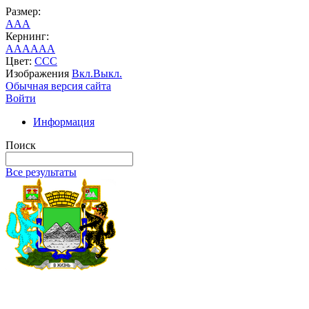
Размер:
A
A
A
Кернинг:
AA
AA
AA
Цвет:
C
C
C
Изображения
Вкл.
Выкл.
Обычная версия сайта
Войти
Информация
Поиск
Все результаты