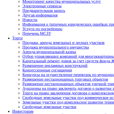
Мониторинг качества муниципальных услуг
Электронные сервисы
Предварительная запись
Другая информация
Новости
Информация о типичных юридических ошибках при
Услуги по погребению
Перечень МСЗУ
Торги
Продажа, аренда земельных и лесных участков
Продажа муниципального имущества
Аренда муниципальной казны
Отбор управляющих компаний для многоквартирн
Капитальный ремонт домов за счет средств фонда
Размещение рекламных конструкций
Концессионные соглашения
Конкурсы на осуществление перевозок по муници
Размещение нестационарных торговых объектов
Размещение нестационарных объектов уличной тор
Аукционы на право заключить договор о развитии 
Торги на право заключения договора о комплексно
Свободные земельные участки под коммерческое и
Земельные участки под комплексное развитие терр
Свободные земельные участки
Инвесторам