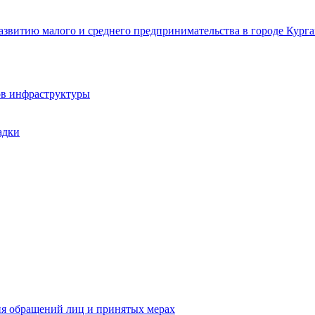
звитию малого и среднего предпринимательства в городе Курга
ов инфраструктуры
адки
ия обращений лиц и принятых мерах