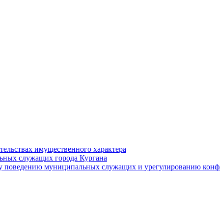
ательствах имущественного характера
ьных служащих города Кургана
у поведению муниципальных служащих и урегулированию конфл