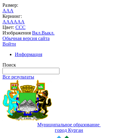
Размер:
A
A
A
Кернинг:
AA
AA
AA
Цвет:
C
C
C
Изображения
Вкл.
Выкл.
Обычная версия сайта
Войти
Информация
Поиск
Все результаты
Муниципальное образование
город Курган