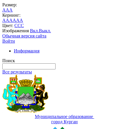
Размер:
A
A
A
Кернинг:
AA
AA
AA
Цвет:
C
C
C
Изображения
Вкл.
Выкл.
Обычная версия сайта
Войти
Информация
Поиск
Все результаты
Муниципальное образование
город Курган