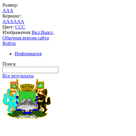
Размер:
A
A
A
Кернинг:
AA
AA
AA
Цвет:
C
C
C
Изображения
Вкл.
Выкл.
Обычная версия сайта
Войти
Информация
Поиск
Все результаты