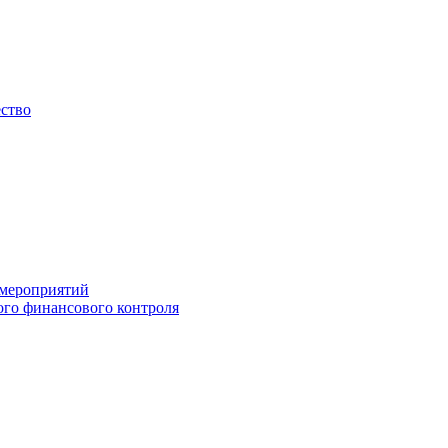
ество
 мероприятий
го финансового контроля