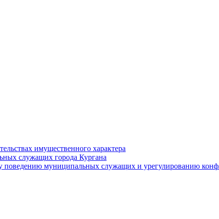
ательствах имущественного характера
ьных служащих города Кургана
у поведению муниципальных служащих и урегулированию конфл