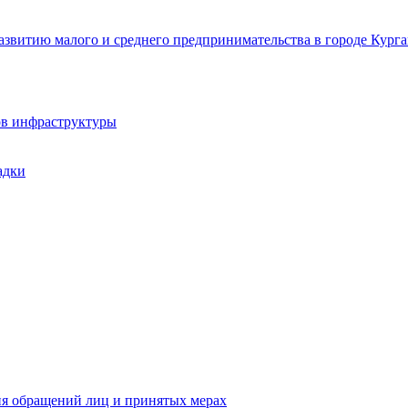
звитию малого и среднего предпринимательства в городе Курга
ов инфраструктуры
адки
ия обращений лиц и принятых мерах