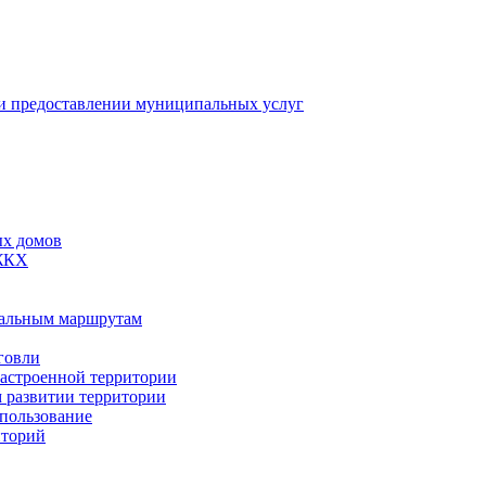
 предоставлении муниципальных услуг
ых домов
 ЖКХ
пальным маршрутам
говли
застроенной территории
м развитии территории
спользование
иторий