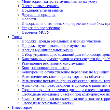
Мониторинг качества муниципальных услуг
Электронные сервисы
Предварительная запись
Другая информация
Новости
Информация о типичных юридических ошибках при
Услуги по погребению
Перечень МСЗУ
Торги
Продажа, аренда земельных и лесных участков
Продажа муниципального имущества
Аренда муниципальной казны
Отбор управляющих компаний для многоквартирн
Капитальный ремонт домов за счет средств фонда
Размещение рекламных конструкций
Концессионные соглашения
Конкурсы на осуществление перевозок по муници
Размещение нестационарных торговых объектов
Размещение нестационарных объектов уличной тор
Аукционы на право заключить договор о развитии 
Торги на право заключения договора о комплексно
Свободные земельные участки под коммерческое и
Земельные участки под комплексное развитие терр
Свободные земельные участки
Инвесторам