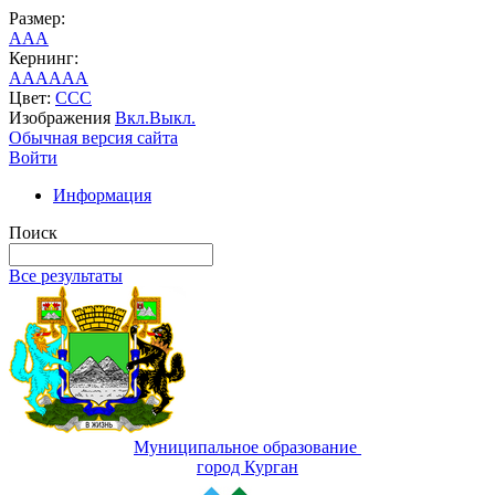
Размер:
A
A
A
Кернинг:
AA
AA
AA
Цвет:
C
C
C
Изображения
Вкл.
Выкл.
Обычная версия сайта
Войти
Информация
Поиск
Все результаты
Муниципальное образование
город Курган