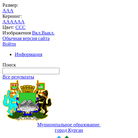
Размер:
A
A
A
Кернинг:
AA
AA
AA
Цвет:
C
C
C
Изображения
Вкл.
Выкл.
Обычная версия сайта
Войти
Информация
Поиск
Все результаты
Муниципальное образование
город Курган